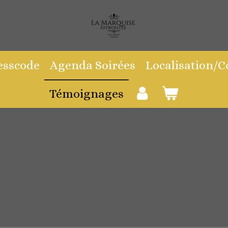
esscode
Agenda Soirées
Localisation/
Témoignages