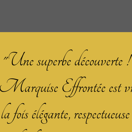
"
Une superbe découverte !
arquise Effrontée est vra
 fois élégante, respectueuse 