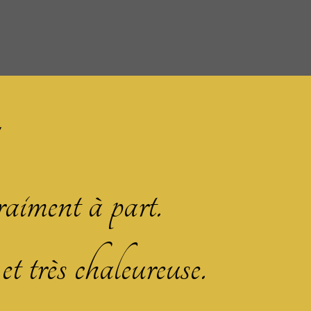
iment à part.
et très chaleureuse.