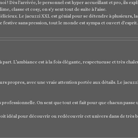
 ! Dès l'arrivée, le personnel est hyper accueillant et pro, ils expl
e, classe et cosy, on s'y sent tout de suite à l'aise.
licieux. Le jacuzzi XXL est génial pour se détendre à plusieurs, la 
 festive sans pression, tout le monde est sympa et ouvert d'esprit.
art. L’ambiance est à la fois élégante, respectueuse et très chaleur
rs propres, avec une vraie attention portée aux détails. Le jacuzzi 
ès professionnelle. On sent que tout est fait pour que chacun passe 
droit idéal pour découvrir ou redécouvrir cet univers dans de très 