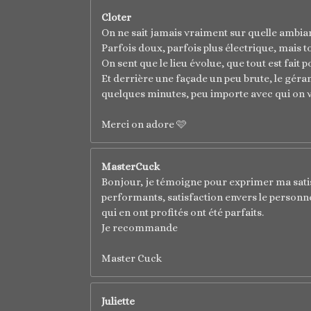
e
e
e
e
e
a
n
Cloter
l
:
s
s
s
s
On ne sait jamais vraiment sur quelle ambian
u
5
a
Parfois doux, parfois plus électrique, mais t
é
t
On sent que le lieu évolue, que tout est fait 
t
i
Et derrière une façade un peu brute, le gérant 
o
o
quelques minutes, peu importe avec qui on v
n
i
l
Merci on adore 🩷
e
s
MasterCuck
Bonjour, je témoigne pour exprimer ma satisfa
performants, satisfaction envers le personn
qui en ont profités ont été parfaits.
Je recommande
Master Cuck
Juliette