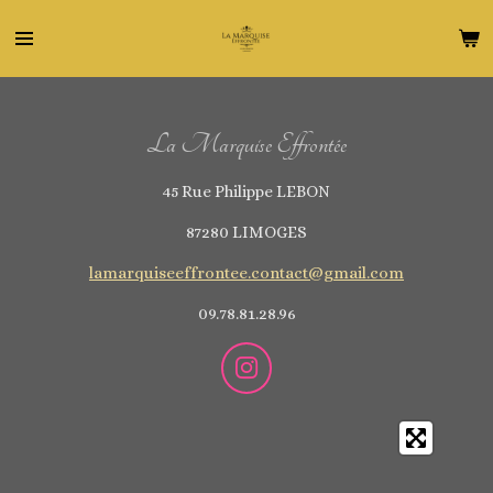
Passer
au
contenu
principal
La Marquise Effrontée
45 Rue Philippe LEBON
87280 LIMOGES
lamarquiseeffrontee.contact@gmail.com
09.78.81.28.96
I
n
s
t
a