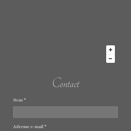
g
r
a
m
Contact
Nom *
Adresse e-mail *