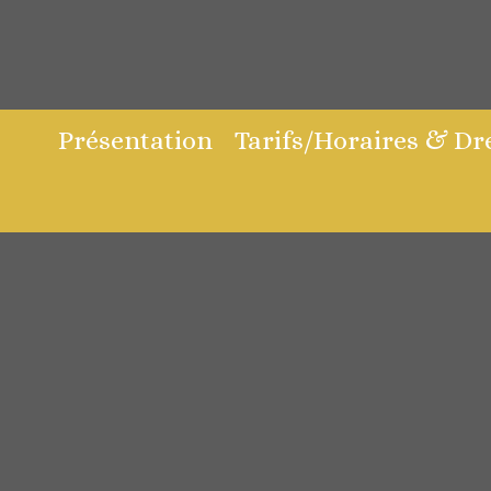
Passer
au
contenu
principal
Présentation
Tarifs/Horaires & Dr